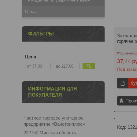
Изделия по Вашим чертежам
О нас
ФИЛЬТРЫ
Закладна
горячее 
46,80
руб
Цена
37,44
р
Под заказ
Ку
ИНФОРМАЦИЯ ДЛЯ
ПОКУПАТЕЛЯ
Прои
Частное торговое унитарное
предприятие «Ванстонплюс»
132
222750 Минская область,