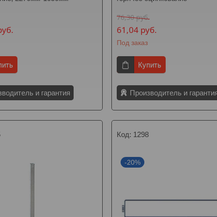
76,30
руб.
руб.
61,04
руб.
Под заказ
пить
Купить
зводитель и гарантия
Производитель и гаранти
5
1298
-20%