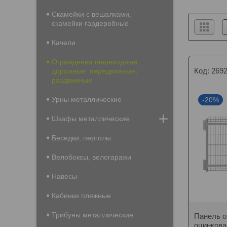
Скамейки с вешалками,
скамейки гардеробные
Качели
Ограждения пешеходные,
269
дорожные. передвижные,
раздвижные
Урны металлические
-20%
Шкафы металлические
Беседки, перголы
Велобоксы, велогаражи
Навесы
Кабинки пляжные
Трибуны металлические
Панель о
оцинкова