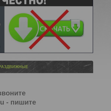
 РАЗДВИЖНЫЕ
 звоните
u - пишите