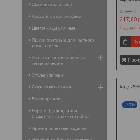
Скамейки запасных
272
руб.
Кровати металлические
217,60
Под заказ
Цветочницы уличные
Ящики почтовые для частного
Ку
дома, офиса
Решетки вентиляционные
Прои
металлические
Столы уличные
269
Люки ревизионные
Велопарковки
-20%
Ворота футбол, щиты
баскетбол, стойки волейбол
Прочие полезные изделия