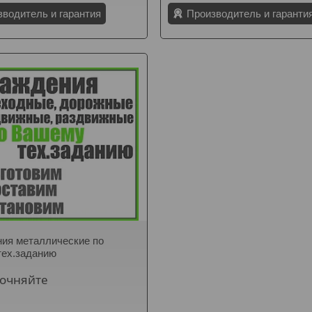
зводитель и гарантия
Производитель и гаранти
ия металлические по
тех.заданию
точняйте