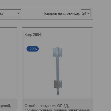
2694
-20%
цевой,
Столб ограждения ОГ-3Д,
промежуточный, горячее оцинкование