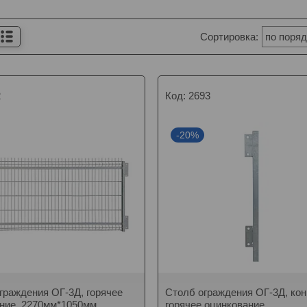
2
2693
-20%
граждения ОГ-3Д, горячее
Столб ограждения ОГ-3Д, кон
ние, 2270мм*1050мм
горячее оцинкование