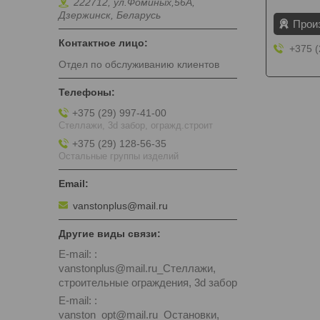
222712, ул.Фоминых,56А,
Дзержинск, Беларусь
Прои
+375 (
Отдел по обслуживанию клиентов
+375 (29) 997-41-00
Стеллажи, 3d забор, огражд.строит
+375 (29) 128-56-35
Остальные группы изделий
vanstonplus@mail.ru
E-mail:
vanstonplus@mail.ru_Стеллажи,
строительные ограждения, 3d забор
E-mail:
vanston_opt@mail.ru_Остановки,