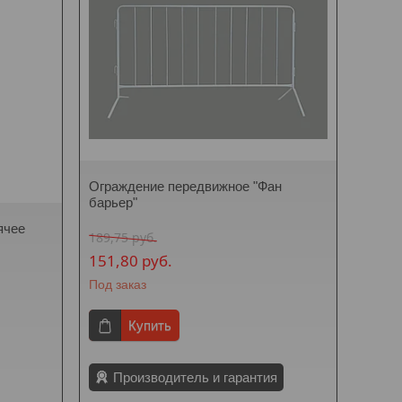
Ограждение передвижное "Фан
барьер"
ячее
189,75
руб.
151,80
руб.
Под заказ
Купить
Производитель и гарантия