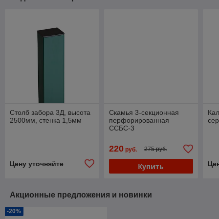
Столб забора 3Д, высота
Скамья 3-секционная
Кал
2500мм, стенка 1,5мм
перфорированная
сер
ССБС-3
220
275 руб.
руб.
Цену уточняйте
Це
Купить
Акционные предложения и новинки
-20%