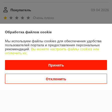
Покупатель
09.04.2026
Очень плохо
Позвонив спустя 4 дня после оформления заказа, продавец сказал, 
Обработка файлов cookie
что у них много работы и вообще они отправляют заказы от 5штук.
Мы используем файлы cookies для обеспечения удобства
Показать все отзывы
пользователей портала и предоставления персональных
рекомендаций.
Вы можете настроить файлы cookies или
отключить их.
О нас
Принять
Контакты
Отклонить
Доставка и оплата
График работы
Полная версия сайта