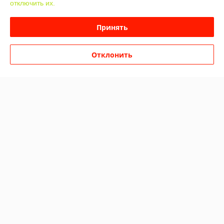
отключить их.
Принять
Отклонить
Вешалка напольная на 30
Вешалка напольная на 40
крючков, пристенная, 2
крючков, пристенная, 2
уровня
уровня
В наличии
В наличии
441,60
548
552 руб.
685 руб.
руб.
руб.
Купить
Купить
О нас
Рейтинг не сформирован