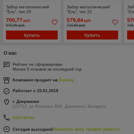
Забор металлический
Забор металлический
Заб
"Ель", тип 20
"Ель", тип 15
"Ел
700,77
579,84
57
руб.
руб.
875,96 руб.
724,80 руб.
724
Купить
Купить
О нас
Рейтинг не сформирован
Менее 5 отзывов за последний год
Компания продает на
Deal.by
Работает с 15.01.2019
г. Дзержинск
222712, ул.Фоминых,56А, Дзержинск, Беларусь
Контакты
Показать весь график работы
Сегодня выходной