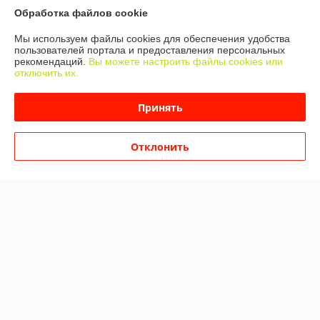
Обработка файлов cookie
О нас
Мы используем файлы cookies для обеспечения удобства
Контакты
пользователей портала и предоставления персональных
рекомендаций.
Вы можете настроить файлы cookies или
отключить их.
Доставка и оплата
Принять
График работы
Отклонить
Полная версия сайта
Политика обработки cookies
Сайт создан на платформе Deal.by
Информация для покупателя
Юридическое лицо:
Частное торговое унитарное предприятие
«Ванстонплюс»
222750 Минская область, Дзержинский район г. Дзержинск, ул.
Фоминых, 56А