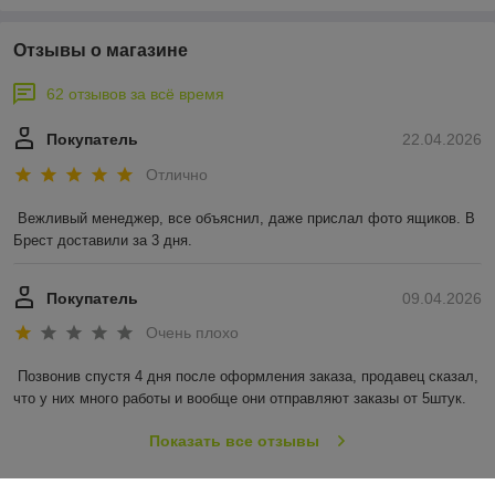
Отзывы о магазине
62 отзывов за всё время
Покупатель
22.04.2026
Отлично
Вежливый менеджер, все объяснил, даже прислал фото ящиков. В 
Брест доставили за 3 дня.
Покупатель
09.04.2026
Очень плохо
Позвонив спустя 4 дня после оформления заказа, продавец сказал, 
что у них много работы и вообще они отправляют заказы от 5штук.
Показать все отзывы