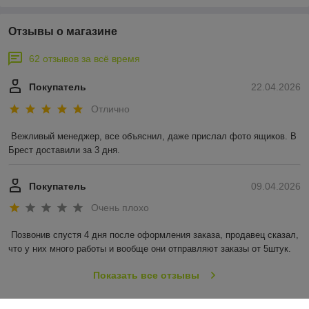
Отзывы о магазине
62 отзывов за всё время
Покупатель
22.04.2026
Отлично
Вежливый менеджер, все объяснил, даже прислал фото ящиков. В 
Брест доставили за 3 дня.
Покупатель
09.04.2026
Очень плохо
Позвонив спустя 4 дня после оформления заказа, продавец сказал, 
что у них много работы и вообще они отправляют заказы от 5штук.
Показать все отзывы