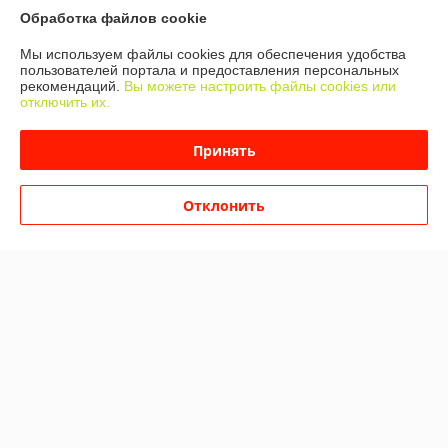
Обработка файлов cookie
О нас
Мы используем файлы cookies для обеспечения удобства
Контакты
пользователей портала и предоставления персональных
рекомендаций.
Вы можете настроить файлы cookies или
отключить их.
Доставка и оплата
Принять
График работы
Отклонить
Полная версия сайта
Политика обработки cookies
Сайт создан на платформе Deal.by
Информация для покупателя
Юридическое лицо:
Частное торговое унитарное предприятие
«Ванстонплюс»
222750 Минская область, Дзержинский район г. Дзержинск, ул.
Фоминых, 56А