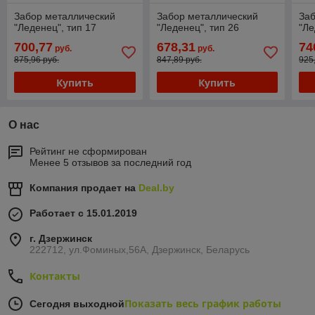
Забор металлический
Забор металлический
Заб
"Леденец", тип 17
"Леденец", тип 26
"Ле
700,77
678,31
74
руб.
руб.
875,96 руб.
847,89 руб.
925
Купить
Купить
О нас
Рейтинг не сформирован
Менее 5 отзывов за последний год
Компания продает на
Deal.by
Работает с 15.01.2019
г. Дзержинск
222712, ул.Фоминых,56А, Дзержинск, Беларусь
Контакты
Показать весь график работы
Сегодня выходной