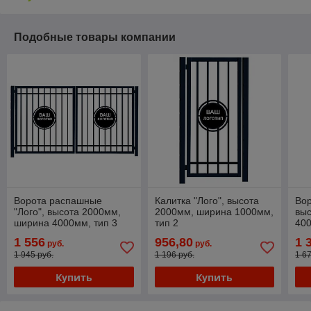
Подобные товары компании
Ворота распашные
Калитка "Лого", высота
Во
"Лого", высота 2000мм,
2000мм, ширина 1000мм,
вы
ширина 4000мм, тип 3
тип 2
400
1 556
956,80
1 
руб.
руб.
1 945 руб.
1 196 руб.
1 6
Купить
Купить