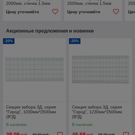
2000мм, стенка 1,5мм
2500мм, стенка 1,5мм
250
Цену уточняйте
Цену уточняйте
Це
Акционные предложения и новинки
-20%
-20%
Секция забора 3Д, серия
Секция забора 3Д, серия
"Город", 1030мм*2500мм
"Город", 1230мм*2500мм
(В*Д)
(В*Д)
В наличии
В наличии
39,09
46,68
48,86 руб.
58,35 руб.