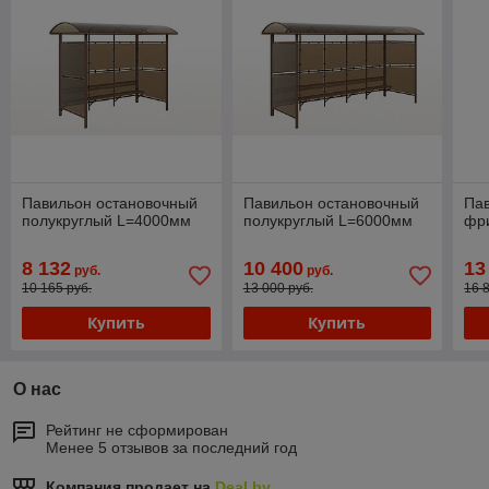
Павильон остановочный
Павильон остановочный
Пав
полукруглый L=4000мм
полукруглый L=6000мм
фр
8 132
10 400
13
руб.
руб.
10 165 руб.
13 000 руб.
16 
Купить
Купить
О нас
Рейтинг не сформирован
Менее 5 отзывов за последний год
Компания продает на
Deal.by