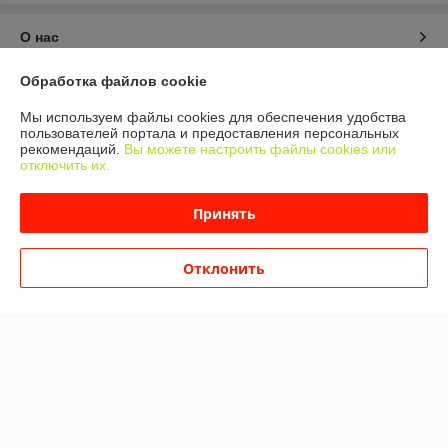
О нас
Обработка файлов cookie
Контакты
Мы используем файлы cookies для обеспечения удобства
Доставка и оплата
пользователей портала и предоставления персональных
рекомендаций.
Вы можете настроить файлы cookies или
отключить их.
График работы
Принять
Полная версия сайта
Отклонить
Политика обработки cookies
Сайт создан на платформе Deal.by
Информация для покупателя
Юридическое лицо:
Частное торговое унитарное предприятие
«Ванстонплюс»
222750 Минская область, Дзержинский район г. Дзержинск, ул.