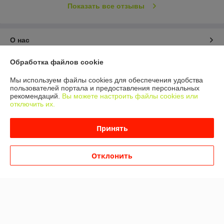
Показать все отзывы
О нас
Обработка файлов cookie
Контакты
Мы используем файлы cookies для обеспечения удобства
Доставка и оплата
пользователей портала и предоставления персональных
рекомендаций.
Вы можете настроить файлы cookies или
отключить их.
График работы
Принять
Полная версия сайта
Отклонить
Политика обработки cookies
Сайт создан на платформе Deal.by
Информация для покупателя